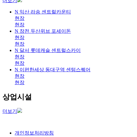
더보기
N
익산 라송 센트럴카운티
현장
현장
N
장전 두산위브 포세이돈
현장
현장
N
달서 롯데캐슬 센트럴스카이
현장
현장
N
이편한세상 동대구역 센텀스퀘어
현장
현장
상업시설
더보기
개인정보처리방침