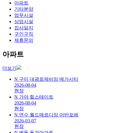
아파트
기타분양
업무시설
상업시설
집사일지
구인구직
제휴문의
아파트
더보기
N
구미 대광로제비앙 메가시티
2026-08-04
현장
N
가야 힐스테이트
2026-08-04
현장
N
연수 월드메르디앙 어반포레
2026-03-07
현장
N
변동 동건아파트