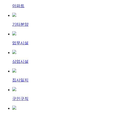
아파트
기타분양
업무시설
상업시설
집사일지
구인구직